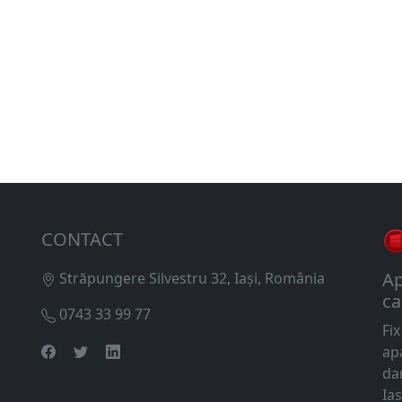
CONTACT
Ap
Străpungere Silvestru 32, Iași, România
ca
0743 33 99 77
Fi
ap
dar
Ias