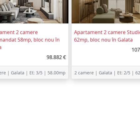
ament 2 camere
Apartament 2 camere Studi
andat 58mp, bloc nou în
62mp, bloc nou în Galata
a
107
98.882 €
re | Galata | Et: 3/5 | 58.00mp
2 camere | Galata | Et: 2/5 | 