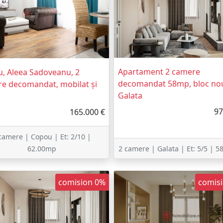
Apartament 2 camere
, Aleea Sadoveanu, 2
decomandat 58mp, bloc nou
e decomandat, mobilat și
Galata
97
165.000 €
camere | Copou | Et: 2/10 |
62.00mp
2 camere | Galata | Et: 5/5 | 
comision 0%
comis