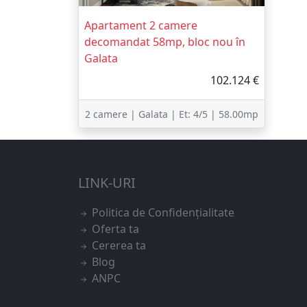
Apartament 2 camere
decomandat 58mp, bloc nou în
Galata
102.124 €
2 camere | Galata | Et: 4/5 | 58.00mp
1
LINK-URI
Politica de Confidențialitate
Oferta ta
Cererea ta
Blog
ANPC