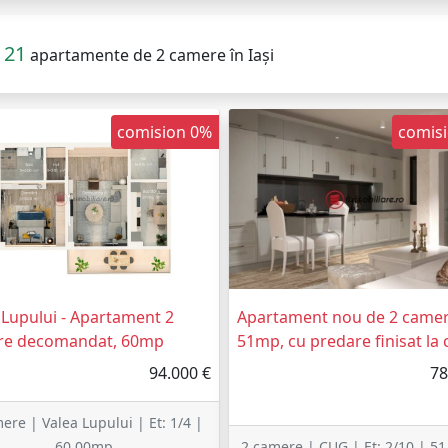
21
apartamente de 2 camere în Iași
comision 0%
comis
 Lupului - Apartament 2
Apartament nou de 2 camer
re decomandat, 60mp
51mp, cu predare finisat la 
94.000 €
78
ere | Valea Lupului | Et: 1/4 |
60.00mp
2 camere | CUG | Et: 2/10 | 5