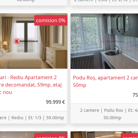
comision 0%
ari - Rediu Apartament 2
Podu Roș, apartament 2 ca
e decomandat, 59mp, etaj
50mp
oc nou
75
99.999 €
2 camere | Podu Ros | Et: 4
ere | Rediu | Et: 1/3 | 59.00mp
50.00mp