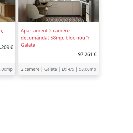
o,
Apartament 2 camere
decomandat 58mp, bloc nou în
Galata
.209 €
97.261 €
62.00mp
2 camere | Galata | Et: 4/5 | 58.00mp