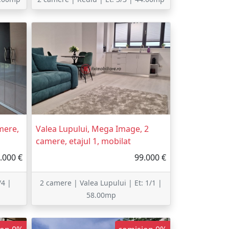
mere,
Valea Lupului, Mega Image, 2
camere, etajul 1, mobilat
.000 €
99.000 €
/4 |
2 camere | Valea Lupului | Et: 1/1 |
58.00mp