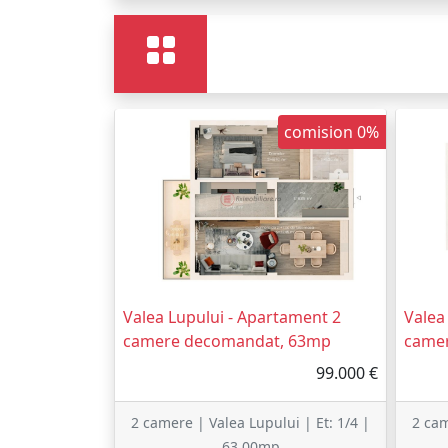
1
comision 0%
Valea Lupului - Apartament 2
Valea
camere decomandat, 63mp
came
99.000 €
2 camere | Valea Lupului | Et: 1/4 |
2 cam
63.00mp