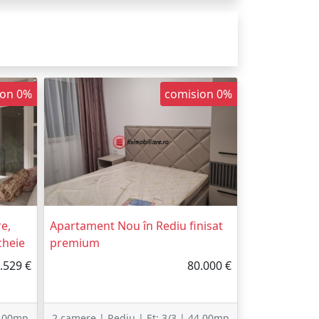
ion 0%
comision 0%
e,
Apartament Nou în Rediu finisat
cheie
premium
.529 €
80.000 €
1.00mp
2 camere | Rediu | Et: 3/3 | 44.00mp