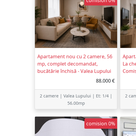
comision 0%
Apartament nou cu 2 camere, 56
Apart
mp, complet decomandat,
La ch
bucătărie închisă - Valea Lupului
Comi
88.000 €
2 camere | Valea Lupului | Et: 1/4 |
2 cam
56.00mp
comision 0%