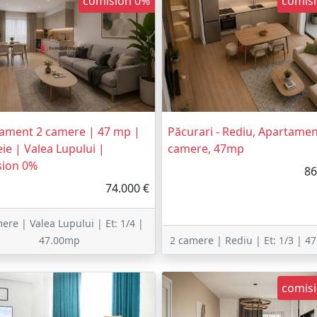
comision 0%
comis
ament 2 camere | 47 mp |
Păcurari - Rediu, Apartamen
eie | Valea Lupului |
camere, 47mp
sion 0%
86
74.000 €
ere | Valea Lupului | Et: 1/4 |
47.00mp
2 camere | Rediu | Et: 1/3 | 4
comis