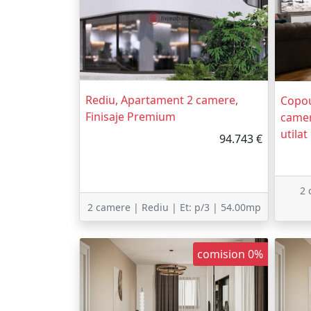
Rediu, Apartament 2 camere,
Copou
Finisaje Premium
camer
utilat
94.743 €
2 
2 camere | Rediu | Et: p/3 | 54.00mp
comision 0%