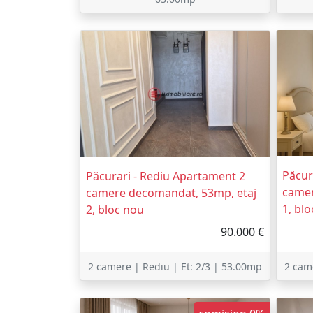
Păcur
Păcurari - Rediu Apartament 2
camer
camere decomandat, 53mp, etaj
1, bl
2, bloc nou
90.000 €
2 camere | Rediu | Et: 2/3 | 53.00mp
2 cam