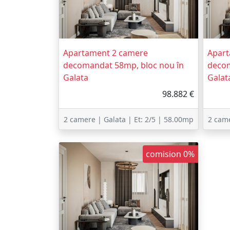
Apartament 2 camere
Apart
decomandat 58mp, bloc nou în
decom
Galata
Galat
98.882 €
2 camere | Galata | Et: 2/5 | 58.00mp
2 came
comision 0%