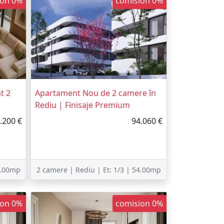
ion 0%
comision 0%
t 2
Apartament Nou de 2 camere în
Rediu | Finisaje Premium
.200 €
94.060 €
7.00mp
2 camere | Rediu | Et: 1/3 | 54.00mp
ion 0%
comision 0%