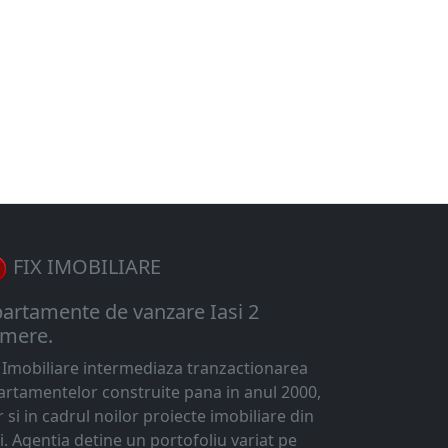
FIX IMOBILIARE
artamente de vanzare Iasi 2
mere.
x Imobiliare intermediaza tranzactionarea
artamentelor construite pana in anul 2000,
 si in cadrul noilor proiecte imobiliare din
i. Agentia detine un portofoliu variat pe