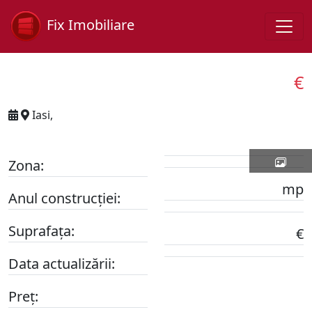
Fix Imobiliare
€
Iasi,
Zona:
mp
Anul construcției:
Suprafața:
€
Data actualizării:
Preț: