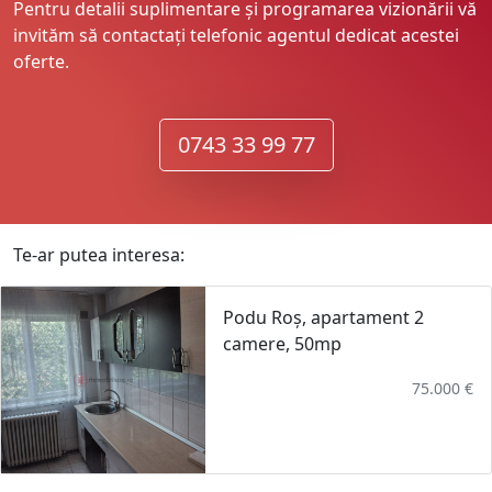
Pentru detalii suplimentare și programarea vizionării vă
invităm să contactați telefonic agentul dedicat acestei
oferte.
0743 33 99 77
Te-ar putea interesa:
Podu Roș, apartament 2
camere, 50mp
75.000 €